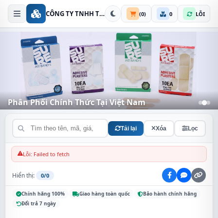
CÔNG TY TNHH THIẾT BỊ AN NINH KIM THÀNH
(
0
)
0
LỖI
Phân Phối Chính Thức Tại Việt Nam
Đa dạng chủng loại - Giá cả cạnh tranh
Tải lại
Xóa
Lọc
Lỗi: Failed to fetch
Hiển thị:
0/0
Chính hãng 100%
Giao hàng toàn quốc
Bảo hành chính hãng
Đổi trả 7 ngày