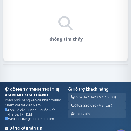
Không tìm thấy
CÔNG TY TNHH THIẾT BỊ
Hỗ trợ khách hàng
AN NINH KIM THÀNH
0934.145.146 (Mr. Khanh)
Phân phối băng keo cá nhân Young
Chemical tại Việt Nam.
0903 336 086 (Ms. Lan)
472A Lê Văn Lương, Phước Kiển,
Chat Zalo
Nhà Bè, TP HCM
Website: bangkeocanhan.com
Đăng ký nhận tin