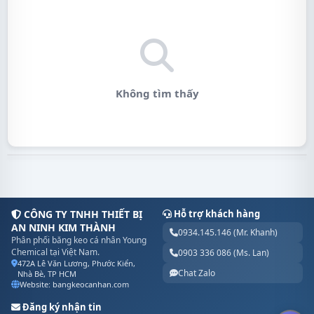
Không tìm thấy
CÔNG TY TNHH THIẾT BỊ
Hỗ trợ khách hàng
AN NINH KIM THÀNH
0934.145.146 (Mr. Khanh)
Phân phối băng keo cá nhân Young
Chemical tại Việt Nam.
0903 336 086 (Ms. Lan)
472A Lê Văn Lương, Phước Kiển,
Chat Zalo
Nhà Bè, TP HCM
Website: bangkeocanhan.com
Đăng ký nhận tin