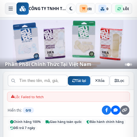
CÔNG TY TNHH THIẾT BỊ AN NINH KIM THÀNH
(
0
)
0
LỖI
Phân Phối Chính Thức Tại Việt Nam
Đa dạng chủng loại - Giá cả cạnh tranh
Tải lại
Xóa
Lọc
Lỗi: Failed to fetch
Hiển thị:
0/0
Chính hãng 100%
Giao hàng toàn quốc
Bảo hành chính hãng
Đổi trả 7 ngày