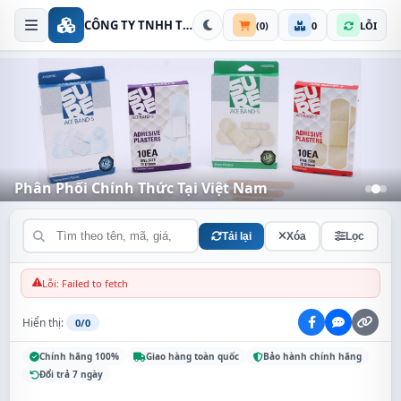
CÔNG TY TNHH THIẾT BỊ AN NINH KIM THÀNH
(
0
)
0
LỖI
Phân Phối Chính Thức Tại Việt Nam
Đa dạng chủng loại - Giá cả cạnh tranh
Tải lại
Xóa
Lọc
Lỗi: Failed to fetch
Hiển thị:
0/0
Chính hãng 100%
Giao hàng toàn quốc
Bảo hành chính hãng
Đổi trả 7 ngày