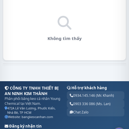
Không tìm thấy
CÔNG TY TNHH THIẾT BỊ
Hỗ trợ khách hàng
AN NINH KIM THÀNH
0934.145.146 (Mr. Khanh)
Phân phối băng keo cá nhân Young
Chemical tại Việt Nam.
0903 336 086 (Ms. Lan)
472A Lê Văn Lương, Phước Kiển,
Chat Zalo
Nhà Bè, TP HCM
Website: bangkeocanhan.com
Đăng ký nhận tin